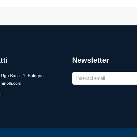
tti
Newsletter
a Ugo Bassi, 1, Bologna
hinolfi.com
i