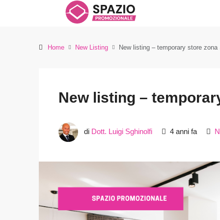
Home
New Listing
New listing – temporary store zon
New listing – tempora
di
Dott. Luigi Sghinolfi
4 anni fa
N