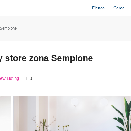
Elenco
Cerca
a Sempione
ry store zona Sempione
ew Listing
0