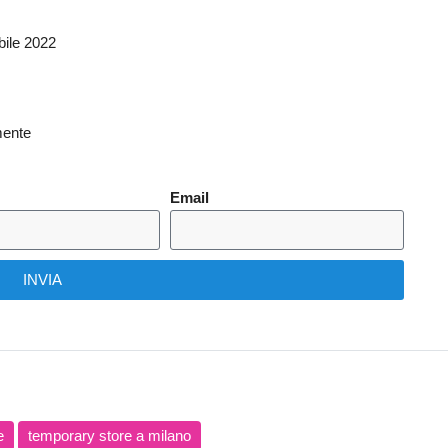
bile 2022
mente
Email
INVIA
e
temporary store a milano