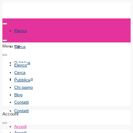
Elenco
Menu top
Cerca
Pubblica
Elenco
Cerca
Chi siamo
Pubblica
Chi siamo
Blog
Blog
Contatti
Contatti
Account
Accedi
Accedi