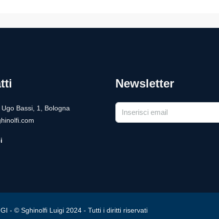
tti
Newsletter
a Ugo Bassi, 1, Bologna
hinolfi.com
i
ghinolfi Luigi 2024 - Tutti i diritti riservati