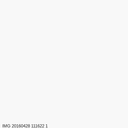
IMG 20160428 111622 1