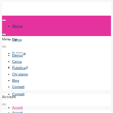
Elenco
Menu top
Cerca
Pubblica
Elenco
Cerca
Chi siamo
Pubblica
Chi siamo
Blog
Blog
Contatti
Contatti
Account
Accedi
Accedi