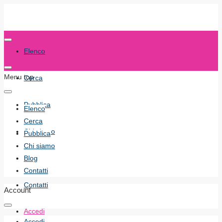
Elenco
Menu top
Cerca
Pubblica
Elenco
Cerca
Chi siamo
Pubblica
Chi siamo
Blog
Blog
Contatti
Contatti
Account
Accedi
Accedi