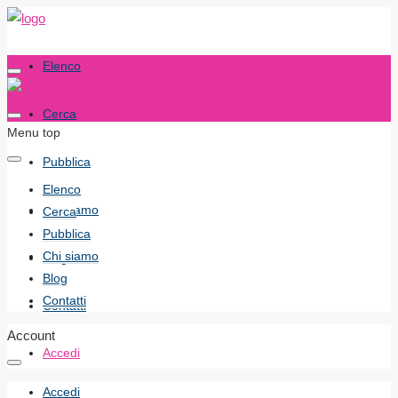
Elenco
Cerca
Menu top
Pubblica
Elenco
Chi siamo
Cerca
Pubblica
Chi siamo
Blog
Blog
Contatti
Contatti
Account
Accedi
Accedi