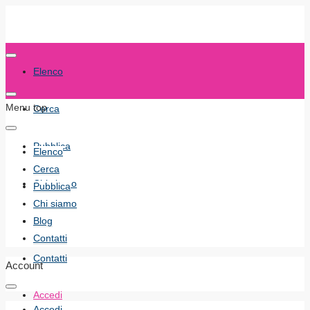
Elenco
Menu top
Cerca
Pubblica
Elenco
Cerca
Chi siamo
Pubblica
Chi siamo
Blog
Blog
Contatti
Contatti
Account
Accedi
Accedi