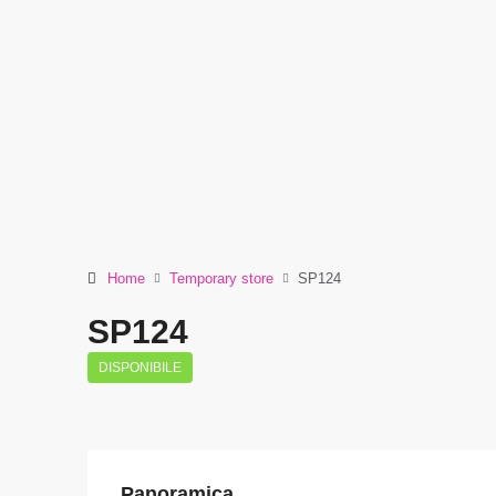
Home
Temporary store
SP124
SP124
DISPONIBILE
Panoramica