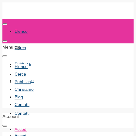
Elenco
Menu top
Cerca
Pubblica
Elenco
Cerca
Chi siamo
Pubblica
Chi siamo
Blog
Blog
Contatti
Contatti
Account
Accedi
Accedi