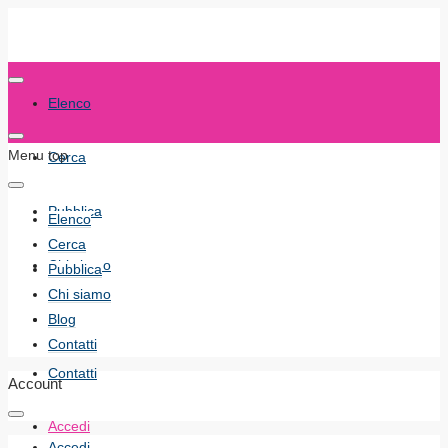
Elenco
Menu top
Cerca
Pubblica
Elenco
Cerca
Chi siamo
Pubblica
Chi siamo
Blog
Blog
Contatti
Contatti
Account
Accedi
Accedi