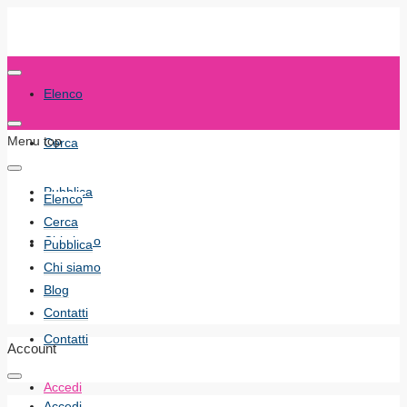
Elenco
Menu top
Cerca
Pubblica
Elenco
Cerca
Chi siamo
Pubblica
Chi siamo
Blog
Blog
Contatti
Contatti
Account
Accedi
Accedi