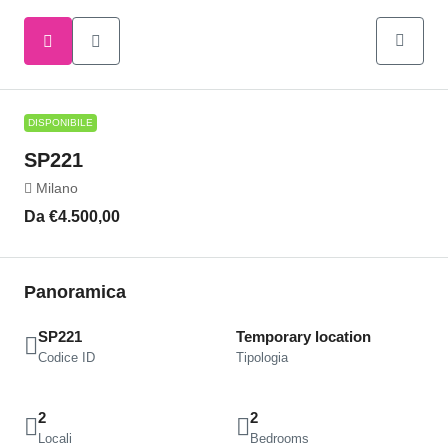
DISPONIBILE
SP221
Milano
Da
€4.500,00
Panoramica
SP221
Temporary location
Codice ID
Tipologia
2
2
Locali
Bedrooms