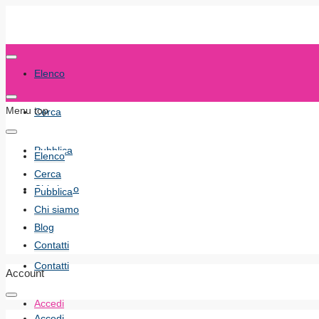
Elenco
Menu top
Cerca
Pubblica
Elenco
Cerca
Chi siamo
Pubblica
Chi siamo
Blog
Blog
Contatti
Contatti
Account
Accedi
Accedi