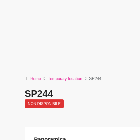
Home
Temporary location
SP244
SP244
NON DISPONIBILE
Panoramica