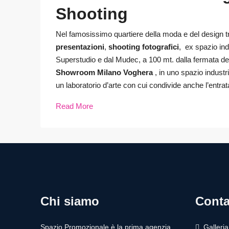
Shooting
Nel famosissimo quartiere della moda e del design t
presentazioni
,
shooting fotografici
, ex spazio indu
Superstudio e dal Mudec, a 100 mt. dalla fermata d
Showroom Milano Voghera
, in uno spazio industr
un laboratorio d’arte con cui condivide anche l’entrat
Read More
Chi siamo
Conta
Spazio Promozionale è la prima agenzia
Galleri