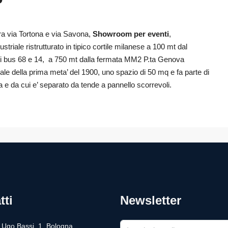
ra via Tortona e via Savona,
Showroom per eventi
,
striale ristrutturato in tipico cortile milanese a 100 mt dal
ei bus 68 e 14, a 750 mt dalla fermata MM2 P.ta Genova
iale della prima meta’ del 1900, uno spazio di 50 mq e fa parte di
a e da cui e’ separato da tende a pannello scorrevoli.
tti
Newsletter
a Ugo Bassi, 1, Bologna