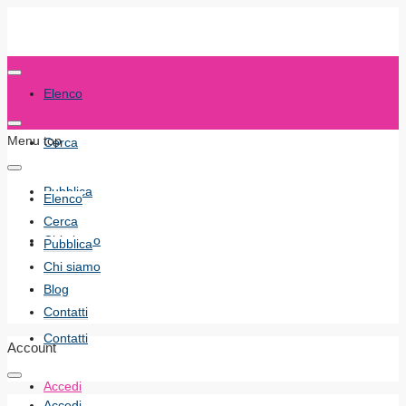
Elenco
Menu top
Cerca
Pubblica
Elenco
Cerca
Chi siamo
Pubblica
Chi siamo
Blog
Blog
Contatti
Contatti
Account
Accedi
Accedi