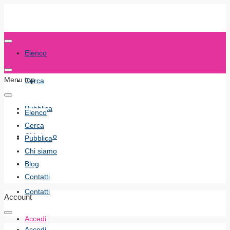
Elenco
Menu top
Cerca
Pubblica
Elenco
Cerca
Chi siamo
Pubblica
Chi siamo
Blog
Blog
Contatti
Contatti
Account
Accedi
Accedi