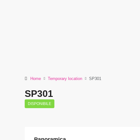
Home
Temporary location
SP301
SP301
DISPONIBILE
Panoramica