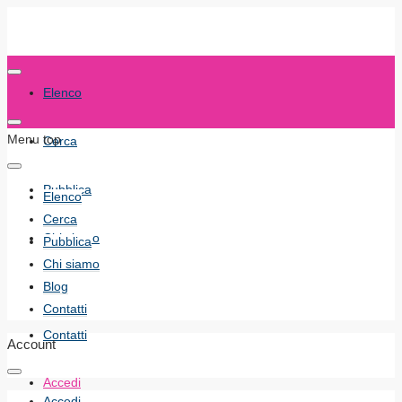
Elenco
Menu top
Cerca
Pubblica
Elenco
Cerca
Chi siamo
Pubblica
Chi siamo
Blog
Blog
Contatti
Contatti
Account
Accedi
Accedi