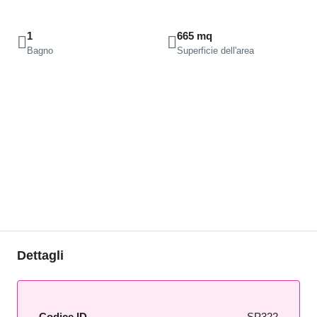
1
665 mq
Bagno
Superficie dell'area
Dettagli
Codice ID
SP322