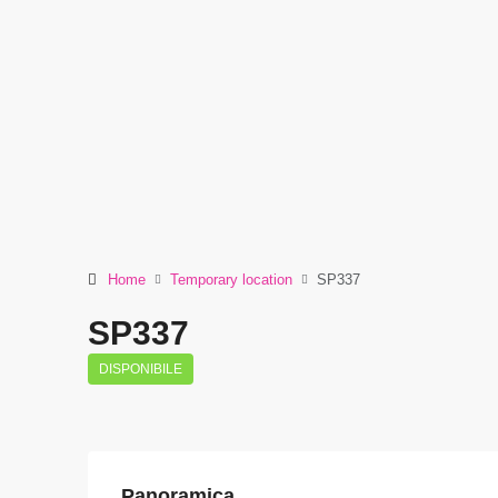
Home
Temporary location
SP337
SP337
DISPONIBILE
Panoramica