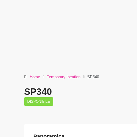
Home
Temporary location
SP340
SP340
DISPONIBILE
Panoramica