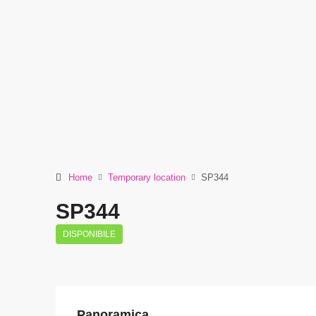
Home
Temporary location
SP344
SP344
DISPONIBILE
Panoramica