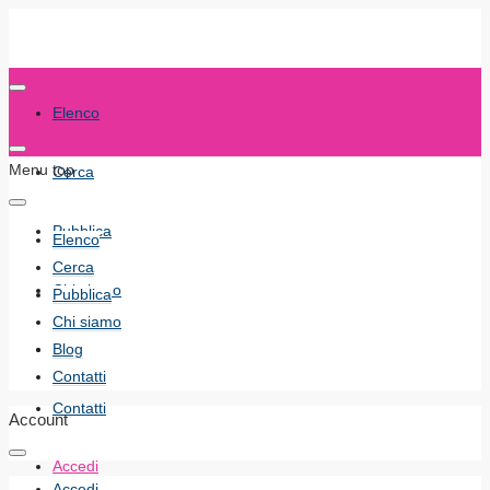
Elenco
Menu top
Cerca
Pubblica
Elenco
Cerca
Chi siamo
Pubblica
Chi siamo
Blog
Blog
Contatti
Contatti
Account
Accedi
Accedi