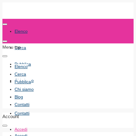
Elenco
Menu top
Cerca
Pubblica
Elenco
Cerca
Chi siamo
Pubblica
Chi siamo
Blog
Blog
Contatti
Contatti
Account
Accedi
Accedi