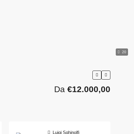
20
Da
€12.000,00
Luigi Sghinolfi