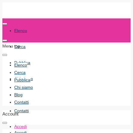
Elenco
Menu top
Cerca
Pubblica
Elenco
Cerca
Chi siamo
Pubblica
Chi siamo
Blog
Blog
Contatti
Contatti
Account
Accedi
Accedi