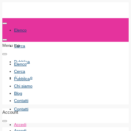
Elenco
Menu top
Cerca
Pubblica
Elenco
Cerca
Chi siamo
Pubblica
Chi siamo
Blog
Blog
Contatti
Contatti
Account
Accedi
Accedi