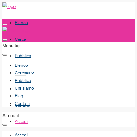
Elenco
Cerca
Menu top
Pubblica
Elenco
Chi siamo
Cerca
Pubblica
Chi siamo
Blog
Blog
Contatti
Contatti
Account
Accedi
Accedi