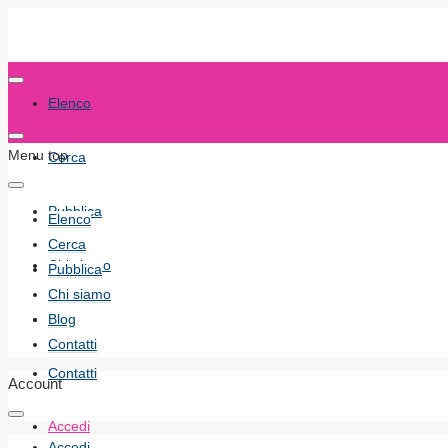
Elenco
Menu top
Cerca
Pubblica
Elenco
Cerca
Chi siamo
Pubblica
Chi siamo
Blog
Blog
Contatti
Contatti
Account
Accedi
Accedi