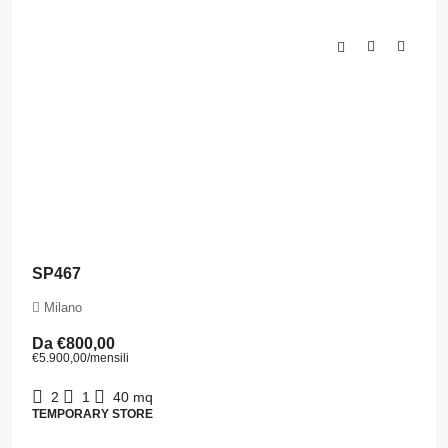
SP467
Milano
Da
€800,00
€5.900,00
/mensili
2
1
40
mq
TEMPORARY STORE