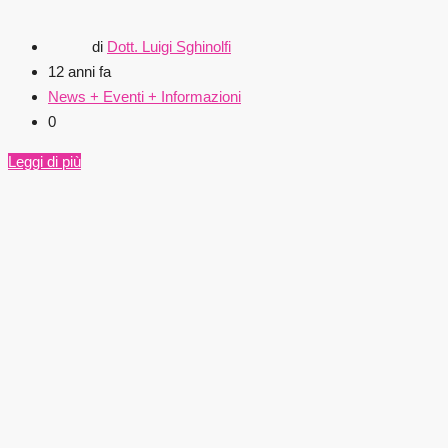
di
Dott. Luigi Sghinolfi
12 anni fa
News + Eventi + Informazioni
0
Leggi di più