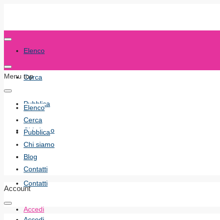
Elenco
Menu top
Cerca
Pubblica
Elenco
Cerca
Chi siamo
Pubblica
Chi siamo
Blog
Blog
Contatti
Contatti
Account
Accedi
Accedi