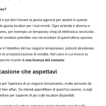
neo?
e poi devi trovare la giusta agenzia per aiutarti in questa
la giusta location per i tuoi eventi. Ogni azienda è diversa e
raneo, per esempio un temporary shop di elettronica necessita
di vestiario potrebbe non necessitare di quest’ultima opzione.
e è l’obiettivo del tuo negozio temporaneo, potresti desiderare
 di un’autorizzazione di vendita. Nel caso in cui invece tu
i anche munirti di
una licenza del comune
.
casione che aspettavi
 per l’apertura di un negozio temporaneo, molte persone da
 fare affari. Se intendi approfittare di quest’occasione, scegli
ttore per saperne di più sulle location disponibili.
sperti nel settore potranno anche fornirti consigli sullo