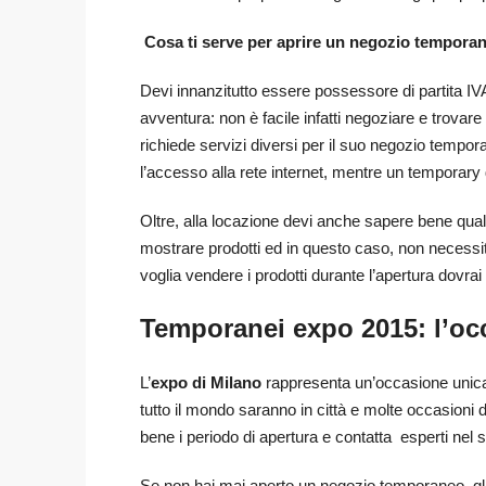
Cosa ti serve per aprire un negozio tempora
Devi innanzitutto essere possessore di partita IVA 
avventura: non è facile infatti negoziare e trovare 
richiede servizi diversi per il suo negozio tempo
l’accesso alla rete internet, mentre un temporary 
Oltre, alla locazione devi anche sapere bene qual
mostrare prodotti ed in questo caso, non necessiti
voglia vendere i prodotti durante l’apertura dovra
Temporanei expo 2015: l’oc
L’
expo di Milano
rappresenta un’occasione unica
tutto il mondo saranno in città e molte occasioni di
bene i periodo di apertura e contatta esperti nel se
Se non hai mai aperto un negozio temporaneo, gli e