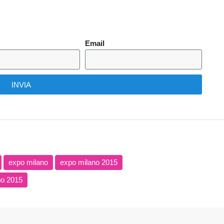
Email
INVIA
expo milano
expo milano 2015
po 2015