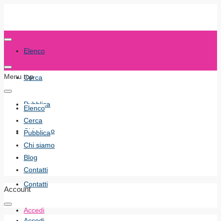
Elenco
Menu top
Cerca
Pubblica
Elenco
Cerca
Chi siamo
Pubblica
Chi siamo
Blog
Blog
Contatti
Contatti
Account
Accedi
Accedi