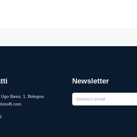
tti
Newsletter
a Ugo Bassi, 1, Bologna
hinolfi.com
i