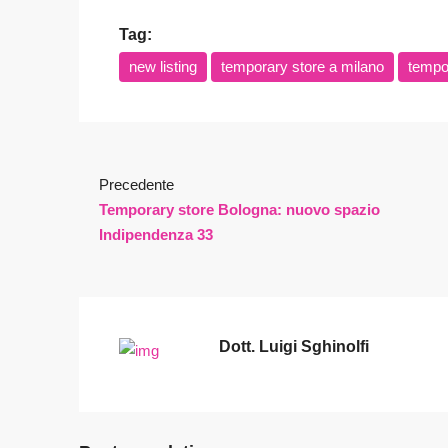
Tag:
new listing
temporary store a milano
tempor
Precedente
Temporary store Bologna: nuovo spazio
Indipendenza 33
Dott. Luigi Sghinolfi