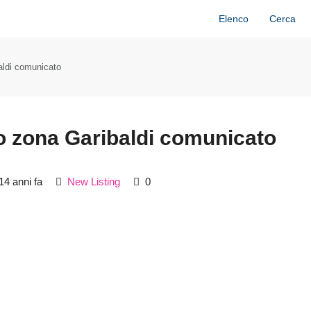
Elenco
Cerca
aldi comunicato
o zona Garibaldi comunicato
14 anni fa
New Listing
0