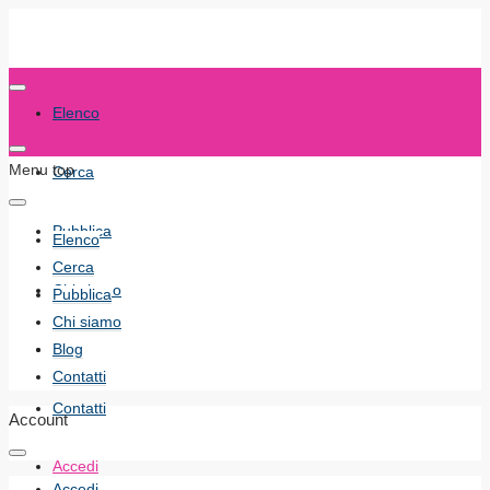
Elenco
Menu top
Cerca
Pubblica
Elenco
Cerca
Chi siamo
Pubblica
Chi siamo
Blog
Blog
Contatti
Contatti
Account
Accedi
Accedi