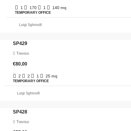
1
170
1
140
mq
TEMPORARY OFFICE
Luigi Sghinolfi
SP429
Treviso
€80,00
2
2
1
25
mq
TEMPORARY OFFICE
Luigi Sghinolfi
SP428
Treviso