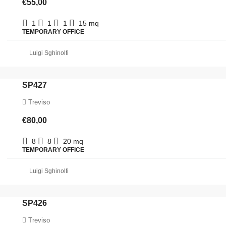
€55,00
1
1
1
15
mq
TEMPORARY OFFICE
Luigi Sghinolfi
SP427
Treviso
€80,00
8
8
20
mq
TEMPORARY OFFICE
Luigi Sghinolfi
SP426
Treviso