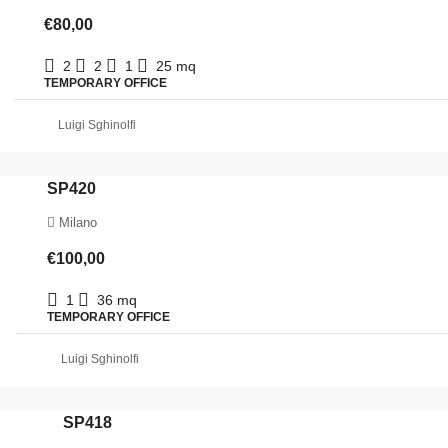
€80,00
2
2
1
25
mq
TEMPORARY OFFICE
Luigi Sghinolfi
SP420
Milano
€100,00
1
36
mq
TEMPORARY OFFICE
Luigi Sghinolfi
SP418