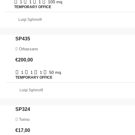
1
1
1
100
mq
TEMPORARY OFFICE
Luigi Sghinolfi
SP435
Orbassano
€200,00
1
1
1
50
mq
TEMPORARY OFFICE
Luigi Sghinolfi
SP324
Torino
€17,00