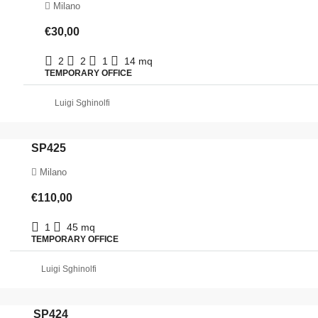
Milano
€30,00
2
2
1
14
mq
TEMPORARY OFFICE
Luigi Sghinolfi
SP425
Milano
€110,00
1
45
mq
TEMPORARY OFFICE
Luigi Sghinolfi
SP424