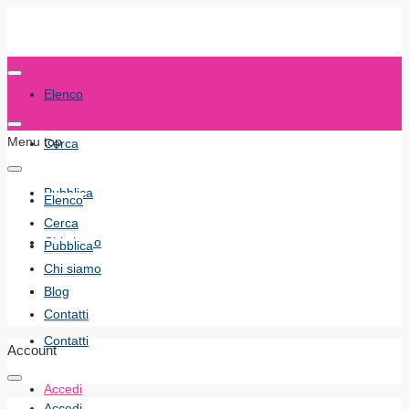
Elenco
Menu top
Cerca
Pubblica
Elenco
Cerca
Chi siamo
Pubblica
Chi siamo
Blog
Blog
Contatti
Contatti
Account
Accedi
Accedi