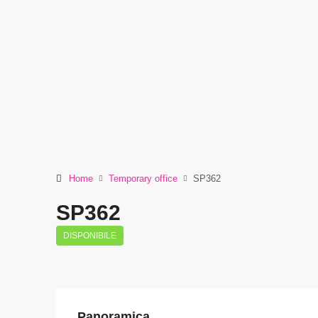
Home
Temporary office
SP362
SP362
DISPONIBILE
Panoramica