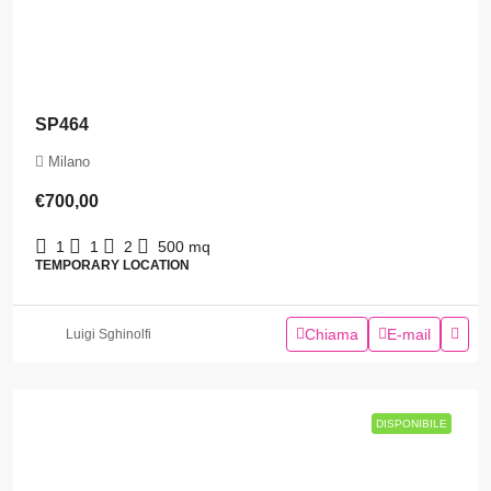
SP464
Milano
€700,00
1
1
2
500
mq
TEMPORARY LOCATION
Chiama
E-mail
Luigi Sghinolfi
DISPONIBILE
DISPONIBILE