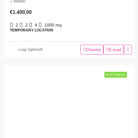
Milano
€1.400,00
2
2
4
1000
mq
TEMPORARY LOCATION
Chiama
E-mail
Luigi Sghinolfi
DISPONIBILE
DISPONIBILE