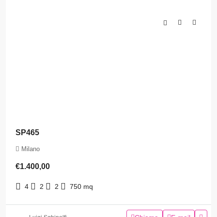
SP465
Milano
€1.400,00
4
2
2
750
mq