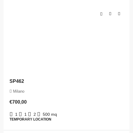
SP462
Milano
€700,00
1
1
2
500
mq
TEMPORARY LOCATION