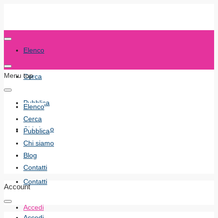
Elenco
Menu top
Cerca
Pubblica
Elenco
Cerca
Chi siamo
Pubblica
Chi siamo
Blog
Blog
Contatti
Contatti
Account
Accedi
Accedi