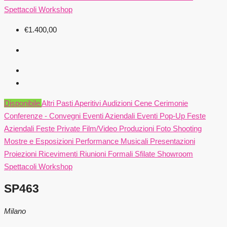
Spettacoli
Workshop
€1.400,00
Disponibile
Altri Pasti
Aperitivi
Audizioni
Cene
Cerimonie
Conferenze - Convegni
Eventi Aziendali
Eventi Pop-Up
Feste
Aziendali
Feste Private
Film/Video Produzioni
Foto Shooting
Mostre e Esposizioni
Performance Musicali
Presentazioni
Proiezioni
Ricevimenti
Riunioni Formali
Sfilate
Showroom
Spettacoli
Workshop
SP463
Milano