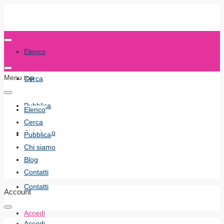
Elenco
Menu top
Cerca
Pubblica
Elenco
Cerca
Chi siamo
Pubblica
Chi siamo
Blog
Blog
Contatti
Contatti
Account
Accedi
Accedi