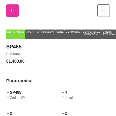
DISPONIBILE
APERITIVI
AUDIZIONI
CENE
CERIMONIE
CONFERENZE
EVENTI
- CONVEGNI
AZIENDAL
SP465
Milano
€1.400,00
Panoramica
SP465
4
Codice ID
Locali
2
2