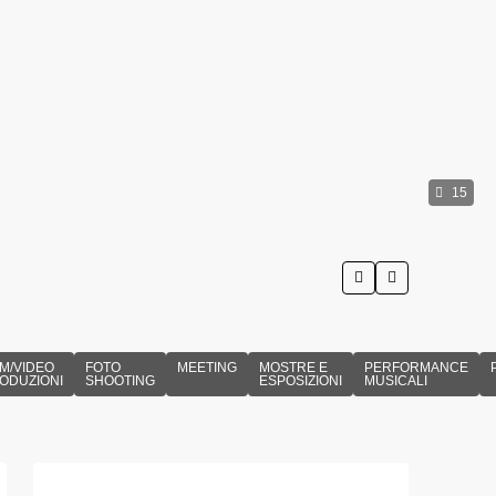
15
LM/VIDEO
FOTO
MEETING
MOSTRE E
PERFORMANCE
ODUZIONI
SHOOTING
ESPOSIZIONI
MUSICALI