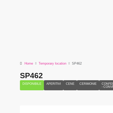
Home
Temporary location
SP462
SP462
DISPONIBILE
APERITIVI
CENE
CERIMONIE
CONFE
- CONV