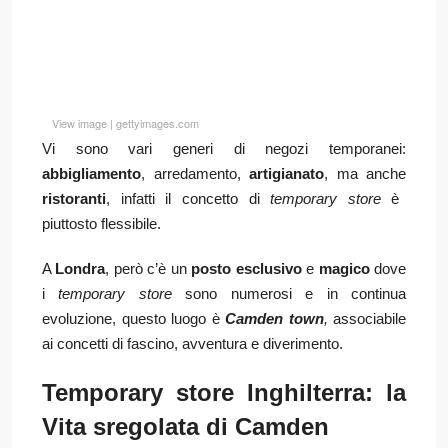
View image
|
gettyimages.com
Vi sono vari generi di negozi temporanei:
abbigliamento
, arredamento,
artigianato
, ma anche
ristoranti
, infatti il concetto di
temporary store
è
piuttosto flessibile.
A
Londra
, però c’è un
posto esclusivo
e
magico
dove
i
temporary store
sono numerosi e in continua
evoluzione, questo luogo è
Camden town
,
associabile
ai concetti di fascino, avventura e diverimento.
Temporary store Inghilterra: la
Vita sregolata di Camden