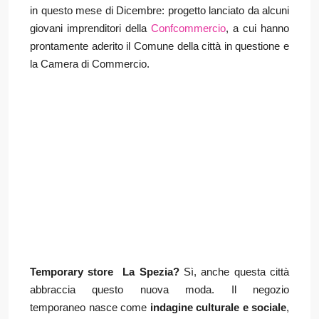
in questo mese di Dicembre: progetto lanciato da alcuni
giovani imprenditori della
Confcommercio
, a cui hanno
prontamente aderito il Comune della città in questione e
la Camera di Commercio.
Il
vede protagonisti gli studenti delle
nuovo temporary store a La Spezia
Temporary store La Spezia?
Sì, anche questa città
scuole superiori di vari indirizzi (ragioneria, design, elettrontecnico) , questa
abbraccia questo nuova moda. Il negozio
mescolanza di educazioni, culture e saperi diversi rappresenta
temporaneo nasce come
indagine culturale e sociale
,