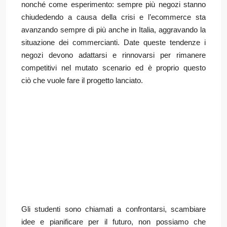
perfettamente lo spirito del progetto, intitolato
“Creattivamente…
nonché come esperimento: sempre più negozi stanno
.
negoziando: verso un nuovo concept store”
chiudedendo a causa della crisi e l’ecommerce sta
avanzando sempre di più anche in Italia, aggravando la
situazione dei commercianti. Date queste tendenze i
negozi devono adattarsi e rinnovarsi per rimanere
competitivi nel mutato scenario ed è proprio questo
ciò che vuole fare il progetto lanciato.
Gli studenti sono chiamati a confrontarsi, scambiare
idee e pianificare per il futuro, non possiamo che