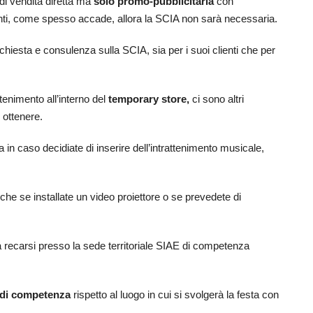
 di vendita diretta ma
solo promo-pubblicitaria
con
venti, come spesso accade, allora la SCIA non sarà necessaria.
hiesta e consulenza sulla SCIA, sia per i suoi clienti che per
ttenimento all’interno del
temporary store,
ci sono altri
 ottenere.
 in caso decidiate di inserire dell’intrattenimento musicale,
he se installate un video proiettore o se prevedete di
à recarsi presso la sede territoriale SIAE di competenza
e di competenza
rispetto al luogo in cui si svolgerà la festa con