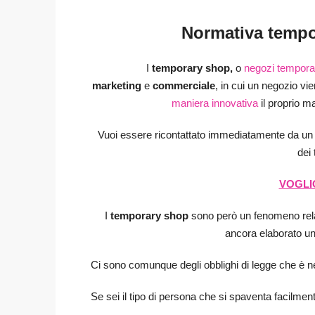
Normativa tempo
I
temporary shop,
o
negozi tempora
marketing
e
commerciale
, in cui un negozio vie
maniera innovativa
il proprio ma
Vuoi essere ricontattato immediatamente da un n
dei
VOGLIO
I
temporary shop
sono però un fenomeno relat
ancora elaborato un
Ci sono comunque degli obblighi di legge che è n
Se sei il tipo di persona che si spaventa facilment